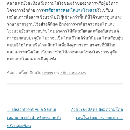
คลาย แต่ยังสะท้อนถึงความใส่ใจของเจ้าของอาคารหรือผู้บริหาร
โครงการอีกด้วย การ
ทาสีอาคารคอนโดและโรงแรม
จึงเปรียบ
เสมือนการสื่อสารเชิงบวกไปยังผู้เข้าพักว่าพื้นที่นี้ได้รับการดูแลและ
รักษามาตรฐานไว้อย่างดีที่สุด อีกทั้งการทาสีอาคารคอนโดและ
โรงแรมยังสามารถปรับโฉมอาคารให้ทันสมัยสอดคล้องกับเทรนด์
การออกแบบปัจจุบัน ไม่ว่าจะเป็นโทนสีโมเดิร์นมินิมอล โทนสีอบอุ่น
แบบเอิร์ธโทน หรือโทนสีสดใสเพื่อดึงดูดสายตา อาคารที่มีสีใหม่
และสภาพผนังเรียบเนียนจะช่วยให้ภาพลักษณ์ของโครงการดูทัน
สมัยและโดดเด่นเหนือคู่แข่ง
ข้อความนี้ถูกเขียนใน
บริการ
บน
7 ธันวาคม 2025
เมนู
←
Beachfront Villa Samui
ถังขยะ660ลิตร ยังมีความโดด
นำทาง
เหมาะอย่างยิ่งสำหรับครอบครัว
เด่นในเรื่องการออกแบบ
→
เรื่อง
หรือกลุ่มเพื่อน