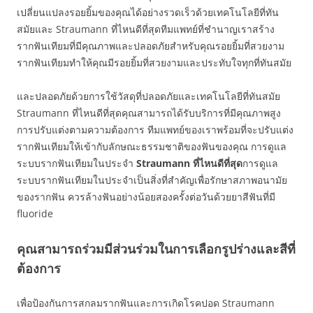
เปลี่ยนแปลงรอยยิ้มของคุณได้อย่างรวดเร็วด้วยเทคโนโลยีที่ทัน
สมัยและ Straumann ที่ไหนดีที่สุดทีมแพทย์ที่ชำนาญเราสร้าง
รากฟันเทียมที่มีคุณภาพและปลอดภัยสำหรับคุณรอยยิ้มที่สวยงาม
รากฟันเทียมทำให้คุณมีรอยยิ้มที่สวยงามและประทับใจทุกที่ทันสมัย
และปลอดภัยด้วยการใช้วัสดุที่ปลอดภัยและเทคโนโลยีที่ทันสมัย
Straumann ที่ไหนดีที่สุดคุณสามารถได้รับบริการที่มีคุณภาพสูง
การปรับแต่งตามความต้องการ ทีมแพทย์ของเราพร้อมที่จะปรับแต่ง
รากฟันเทียมให้เข้ากับลักษณะธรรมชาติของฟันของคุณ การดูแล
ระบบรากฟันเทียมในประจำ
Straumann
ที่ไหนดีที่สุด
การดูแล
ระบบรากฟันเทียมในประจำเป็นสิ่งที่สำคัญเพื่อรักษาสภาพอนามัย
ของรากฟัน ควรล้างฟันอย่างน้อยสองครั้งต่อวันด้วยยาสีฟันที่มี
fluoride
คุณสามารถร่วมมีส่วนร่วมในการเลือกรูปร่างและสีที่
ต้องการ
เพื่อป้องกันการสกลมรากฟันและการเกิดโรคปอด Straumann