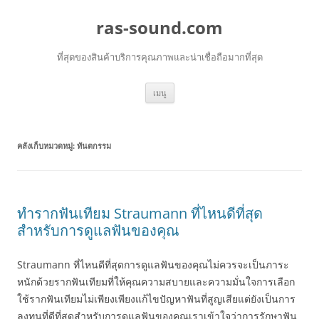
ras-sound.com
ที่สุดของสินค้าบริการคุณภาพและน่าเชื่อถือมากที่สุด
ข้าม
เมนู
ไป
ยัง
เนื้อหา
คลังเก็บหมวดหมู่:
ทันตกรรม
ทำรากฟันเทียม Straumann ที่ไหนดีที่สุด
สำหรับการดูแลฟันของคุณ
Straumann ที่ไหนดีที่สุดการดูแลฟันของคุณไม่ควรจะเป็นภาระ
หนักด้วยรากฟันเทียมที่ให้คุณความสบายและความมั่นใจการเลือก
ใช้รากฟันเทียมไม่เพียงเพียงแก้ไขปัญหาฟันที่สูญเสียแต่ยังเป็นการ
ลงทุนที่ดีที่สุดสำหรับการดูแลฟันของคุณเราเข้าใจว่าการรักษาฟัน